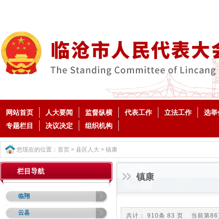
网站首页
人大要闻
监督纵横
代表工作
立法工作
选举
专题栏目
决议决定
组织机构
您现在的位置：
首页
>
县区人大
>
镇康
栏目导航
镇康
临翔
云县
共计： 910条 83 页 当前第8