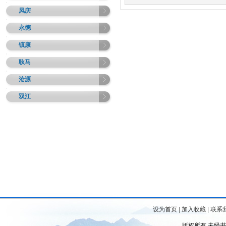
凤庆
永德
镇康
耿马
沧源
双江
设为首页
|
加入收藏
|
联系
版权所有 未经