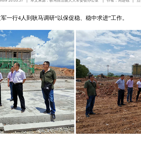
/9 16:03:57
|
本文来源：耿马自治县人大常委会办公室
|
作者：周进锐
|
点
军一行4人到耿马调研“以保促稳、稳中求进”工作。