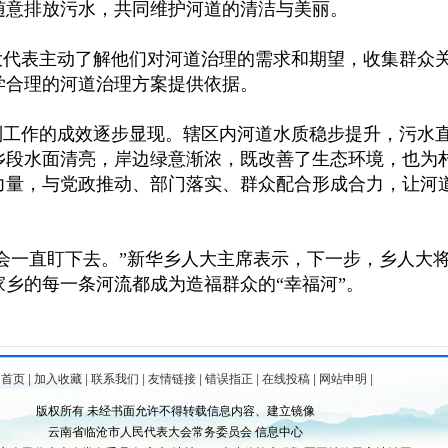
随意排放污水，共同维护河道的清洁与美丽。
代表主动了解他们对河道治理的需求和期望，收集群众
学合理的河道治理方案提供依据。
工作的成效逐步显现。辖区内河道水质稳步提升，污水
乡段水面清亮，岸边绿意渐浓，既改善了生态环境，也为
力量，与党政推动、部门落实、群众配合形成合力，让河
会一直盯下去。”新华乡人大主席表示，下一步，乡人大
乡的每一条河流都成为造福群众的“幸福河”。
为首页
|
加入收藏
|
联系我们
|
友情链接
|
错误指正
|
在线投稿
|
网站申明
|
版权所有 未经书面允许不得转载信息内容、建立镜像
云南省临沧市人民代表大会常务委员会 信息中心