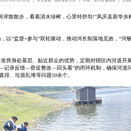
25/7/29 16:53:32
|
本文来源：凤庆县新华乡
|
作者：徐正伟 施海涛
|
点击
河岸散散步，看着清水绿树，心里特舒坦!”凤庆县新华乡
，以“监督+参与”双轮驱动，推动河长制落地见效，“河
发挥身处基层、贴近群众的优势，定期对辖区内河道开
题—记录反馈—督促整改—回头看”的闭环机制，确保河道
直排、垃圾乱堆等问题50余个。