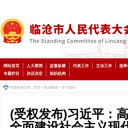
网站首页
人大要闻
监督纵横
代表工作
立法工作
选举
专题栏目
决议决定
组织机构
您现在的位置：
首页
>
机关建设
>
学习园地
(受权发布)习近平：
全面建设社会主义现