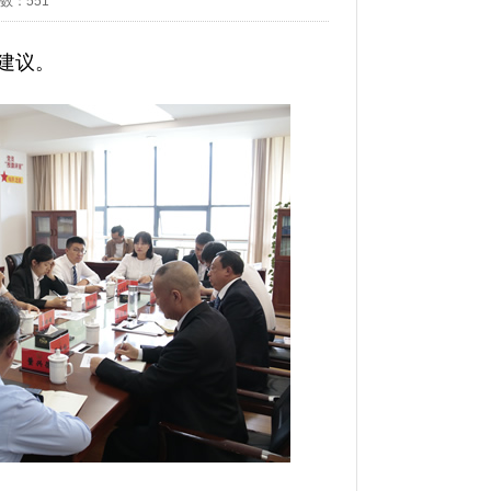
数：
551
建议。