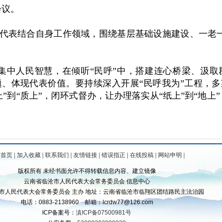
会议。
大代表结合自身工作领域，围绕基层基础设施建设、一老
集中人民智慧，在倾听“民呼”中，搭建连心桥梁、汲取
、体现代表价值。要持续深入开展“民呼我为”工程，多
”到“质上”，闭环式督办，让办理落实从“纸上”到“地上”
为首页
|
加入收藏
|
联系我们
|
友情链接
|
错误指正
|
在线投稿
|
网站申明
|
版权所有 未经书面允许不得转载信息内容、建立镜像
云南省临沧市人民代表大会常务委员会 信息中心
市人民代表大会常务委员会 主办 地址：云南省临沧市临翔区团结路民主法治园
电话：0883-2138960 邮箱：lcrdw77@126.com
ICP备案号：
滇ICP备07500981号