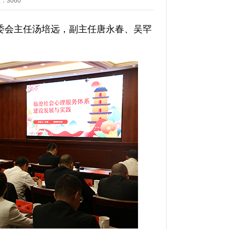
数：
3060
委会主任汤培远，副主任唐永春、吴罕