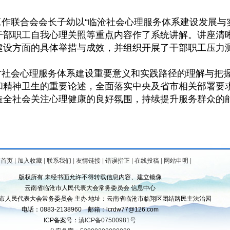
作联合会会长子幼以“临沧社会心理服务体系建设发展与
干部职工自我心理关照等重点内容作了系统讲解。讲座清
建设方面的具体举措与成效，并组织开展了干部职工压力
社会心理服务体系建设重要意义和实践路径的理解与把
和精神卫生的重要论述，全面落实中央及省市相关部署要
造全社会关注心理健康的良好氛围，持续提升服务群众的
为首页
|
加入收藏
|
联系我们
|
友情链接
|
错误指正
|
在线投稿
|
网站申明
|
版权所有 未经书面允许不得转载信息内容、建立镜像
云南省临沧市人民代表大会常务委员会 信息中心
市人民代表大会常务委员会 主办 地址：云南省临沧市临翔区团结路民主法治园
电话：0883-2138960 邮箱：lcrdw77@126.com
ICP备案号：
滇ICP备07500981号