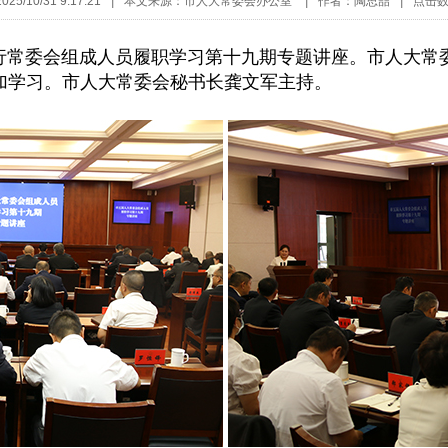
5/10/31 9:17:21
|
本文来源：市人大常委会办公室
|
作者：陶思喆
|
点击
举行常委会组成人员履职学习第十九期专题讲座。市人大常
加学习。市人大常委会秘书长龚文军主持。