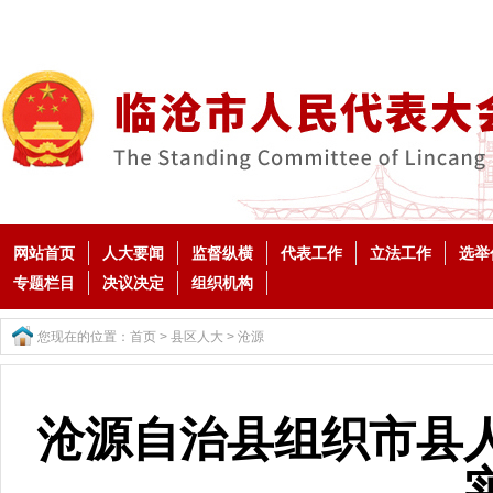
网站首页
人大要闻
监督纵横
代表工作
立法工作
选举
专题栏目
决议决定
组织机构
您现在的位置：
首页
>
县区人大
>
沧源
沧源自治县组织市县