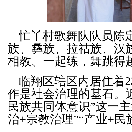
忙丫村歌舞队队员陈
族、彝族、拉祜族、汉
相教、一起练，舞跳得越
临翔区辖区内居住着2
作是社会治理的基石。
民族共同体意识”这一主
治+宗教治理”“产业+